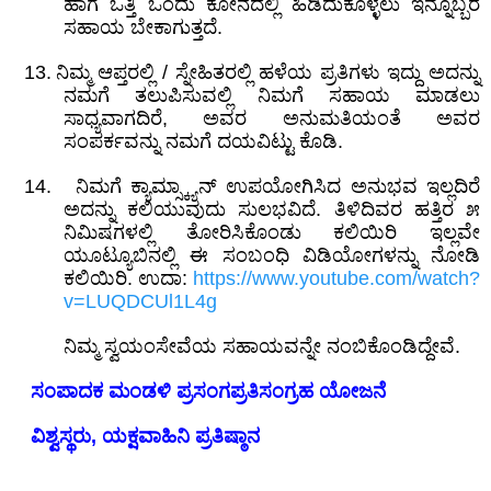
ಹಾಗೆ ಒತ್ತಿ ಒಂದು ಕೋನದಲ್ಲಿ ಹಿಡಿದುಕೊಳ್ಳಲು ಇನ್ನೊಬ್ಬರ
ಸಹಾಯ ಬೇಕಾಗುತ್ತದೆ.
13.
ನಿಮ್ಮ ಆಪ್ತರಲ್ಲಿ
/
ಸ್ನೇಹಿತರಲ್ಲಿ ಹಳೆಯ ಪ್ರತಿಗಳು ಇದ್ದು
ಅದನ್ನು
ನಮಗೆ ತಲುಪಿಸುವಲ್ಲಿ
ನಿಮಗೆ
ಸಹಾಯ ಮಾಡಲು
ಸಾಧ್ಯವಾಗದಿರೆ
,
ಅವರ ಅನುಮತಿಯಂತೆ
ಅವರ
ಸಂಪರ್ಕವನ್ನು
ನಮಗೆ
ದಯವಿಟ್ಟು ಕೊಡಿ.
14.
ನಿಮಗೆ ಕ್ಯಾಮ್ಸ್ಕ್ಯಾನ್‌ ಉಪಯೋಗಿಸಿದ ಅನುಭವ ಇಲ್ಲದಿರೆ
ಅದನ್ನು ಕಲಿಯುವುದು ಸುಲಭವಿದೆ. ತಿಳಿದಿವರ ಹತ್ತಿರ ೫
ನಿಮಿಷಗಳಲ್ಲಿ ತೋರಿಸಿಕೊಂಡು ಕಲಿಯಿರಿ ಇಲ್ಲವೇ
ಯೂಟ್ಯೂಬಿನಲ್ಲಿ ಈ ಸಂಬಂಧಿ ವಿಡಿಯೋಗಳನ್ನು ನೋಡಿ
ಕಲಿಯಿರಿ. ಉದಾ:
https://www.youtube.com/watch?
v=LUQDCUl1L4g
ನಿಮ್ಮ ಸ್ವಯಂಸೇವೆಯ ಸಹಾಯವನ್ನೇ ನಂಬಿಕೊಂಡಿದ್ದೇವೆ.
ಸಂಪಾದಕ ಮಂಡಳಿ ಪ್ರಸಂಗಪ್ರತಿಸಂಗ್ರಹ ಯೋಜನೆ
ವಿಶ್ವಸ್ಥರು
,
ಯಕ್ಷವಾಹಿನಿ ಪ್ರತಿಷ್ಠಾನ