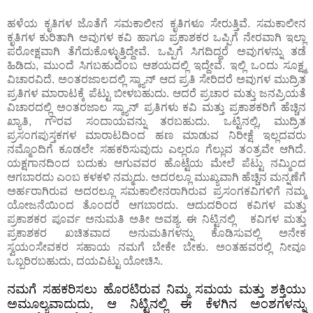
ಹಳೆಯ ಕೃತಿಗಳ ಜೊತೆಗೆ ಸಮಕಾಲೀನ ಕೃತಿಗಳೂ ಸೇರುತ್ತಿವೆ. ಸಮಕಾಲೀನ
ಕೃತಿಗಳ ಕುರಿತಾಗಿ ಅವುಗಳ ಕವಿ ಹಾಗೂ ಪ್ರಕಾಶಕರ ಒಪ್ಪಿಗೆ ನೇರವಾಗಿ ಇಲ್ಲಾ
ಪರೋಕ್ಷವಾಗಿ ತೆಗೆದುಕೊಳ್ಳುತ್ತಿದ್ದೇವೆ. ಒಪ್ಪಿಗೆ ಸಿಗದಿದ್ದರೆ ಅವುಗಳನ್ನು ತಡೆ
ಹಿಡಿದು, ಮುಂದೆ ಸಿಗಬಹುದೆಂಬ ಆಶಯದಲ್ಲಿ ಇದ್ದೇವೆ. ಇಲ್ಲಿ ಒಂದು ಸೂಕ್ಷ್ಮ
ವಿಚಾರವಿದೆ. ಅಂತರಜಾಲದಲ್ಲಿ ಸ್ಕ್ಯಾನ್‌ ಆದ ಪ್ರತಿ ಸೇರಿದರೆ ಅವುಗಳ ಮುದ್ರಿತ
ಪ್ರತಿಗಳ ಮಾರಾಟಕ್ಕೆ ಪೆಟ್ಟು ಬೀಳಬಹುದು. ಆದರೆ ಪ್ರಚಾರ ಮತ್ತು ಜನಪ್ರಿಯತೆ
ವಿಚಾರದಲ್ಲಿ ಅಂತರಜಾಲ ಸ್ಕ್ಯಾನ್ ಪ್ರತಿಗಳು ಕವಿ ಮತ್ತು ಪ್ರಕಾಶಕರಿಗೆ ಹೆಚ್ಚಿನ
ಖ್ಯಾತಿ, ಗೌರವ ಸಂದಾಯವನ್ನು ತರಬಹುದು. ಒಟ್ಟಿನಲ್ಲಿ, ಮುದ್ರಿತ
ಪ್ರಸಂಗಪುಸ್ತಕಗಳ ಮಾರಾಟದಿಂದ ಹಣ ಮಾಡುವ ನಿರೀಕ್ಷೆ ಇಲ್ಲದವರು
ನಮ್ಮೊಂದಿಗೆ ಕೂಡಲೇ ಸಹಕರಿಸುವುದು ಎಲ್ಲರೂ ಗೆಲ್ಲುವ ತಂತ್ರವೇ ಆಗಿದೆ.
ಯಕ್ಷಗಾನದಿಂದ ಬದುಕು ಆಗುವವರ ಹೊಟ್ಟೆಯ ಮೇಲೆ ಪೆಟ್ಟು ನಮ್ಮಿಂದ
ಆಗಬಾರದು ಎಂಬ ಕಳಕಳಿ ನಮ್ಮದು. ಅದರಲ್ಲೂ ಮುಖ್ಯವಾಗಿ ಹೆಚ್ಚಿನ ಮನ್ನಣೆಗೆ
ಅರ್ಹರಾಗಿರುವ ಅದರಲ್ಲೂ ಸಮಕಾಲೀನರಾಗಿರುವ ಪ್ರಸಂಗಕವಿಗಳಿಗೆ ನಮ್ಮ
ಯೋಜನೆಯಿಂದ ತೊಂದರೆ ಆಗಬಾರದು. ಆದುದರಿಂದ ಕವಿಗಳ ಮತ್ತು
ಪ್ರಕಾಶಕರ ಪೂರ್ವ ಅನುಮತಿ ಅತೀ ಅವಶ್ಯ. ಈ ನಿಟ್ಟಿನಲ್ಲಿ ಕವಿಗಳ ಮತ್ತು
ಪ್ರಕಾಶಕರ ಖಚಿತವಾದ ಅನುಮತಿಗಳನ್ನು ಕೊಡಿಸುವಲ್ಲಿ ಅನೇಕ
ಸ್ವಯಂಸೇವಕರ ಸಹಾಯ ನಮಗೆ ಬೇಕೇ ಬೇಕು. ಅಂತಹವರಲ್ಲಿ ನೀವೂ
ಒಬ್ಬರಿರಬಹುದು, ದಯವಿಟ್ಟು ಯೋಚಿಸಿ.
ನಮಗೆ ಸಹಕರಿಸಲು ಹೊರಟಿರುವ ನಿಮ್ಮ ಸಮಯ ಮತ್ತು ಶಕ್ತಿಯು
ಅಮೂಲ್ಯವಾದುದು
,
ಆ ನಿಟ್ಟಿನಲ್ಲಿ ಈ ಕೆಳಗಿನ ಅಂಶಗಳನ್ನು