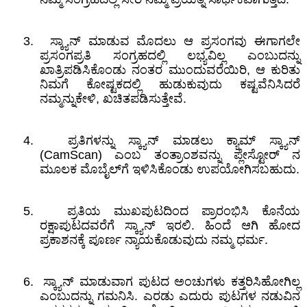
3.
ಸ್ಕ್ಯಾನ್
‌
ಮಾಡುವ ಮೊದಲು ಆ ಪ್ರಸಂಗವು ಈಗಾಗಲೇ
ಪ್ರಸಂಗಪ್ರತಿ ಸಂಗ್ರಹದಲ್ಲಿ ಲಭ್ಯವಿಲ್ಲ ಎಂಬುದನ್ನು
ಖಾತ್ರಿಪಡಿಸಿಕೊಂಡು ನಂತರ ಮುಂದುವರೆಯಿರಿ
,
ಆ ಕುರಿತು
ನಿಮಗೆ ಕೋಷ್ಟಕದಲ್ಲಿ ಹುಡುಕುವುದು ಕಷ್ಟವೆನಿಸಿದರೆ
ನಮ್ಮನ್ನುಕೇಳಿ
,
ಖಚಿತಪಡಿಸುತ್ತೇವೆ.
4.
ಪ್ರತಿಗಳನ್ನು ಸ್ಕ್ಯಾನ್
‌
ಮಾಡಲು ಕ್ಯಾಮ್
‌
ಸ್ಕ್ಯಾನ್
(CamScan)
ಎಂಬ ತಂತ್ರಾಂಶವನ್ನು ಪ್ಲೇಸ್ಟೋರ್
‌
ನ
ಮೂಲಕ ಮೊಬೈಲ್
ಗೆ ಇಳಿಸಿಕೊಂಡು ಉಪಯೋಗಿಸಬಹುದು
.
5.
ಪ್ರತಿಯ ಮುಖಪುಟದಿಂದ ಪ್ರಾರಂಭಿಸಿ ಕೊನೆಯ
ರಕ್ಷಾಪುಟದವರೆಗೆ ಸ್ಕ್ಯಾನ್
‌
ಇರಲಿ
.
ಹಿಂದೆ ಆಗಿ ಹೋದ
ಪ್ರಕಾಶನಕ್ಕೆ ಪೂರ್ಣ ನ್ಯಾಯಕೊಡುವುದು ನಮ್ಮ ಧರ್ಮ.
6.
ಸ್ಕ್ಯಾನ್
‌
ಮಾಡುವಾಗ ಪುಟದ ಅಂಚುಗಳು ಕತ್ತರಿಸಿಹೋಗಿಲ್ಲ
ಎಂಬುದನ್ನು ಗಮನಿಸಿ
.
ಎರಡು ಎದುರು ಪುಟಗಳ ನಡುವಿನ