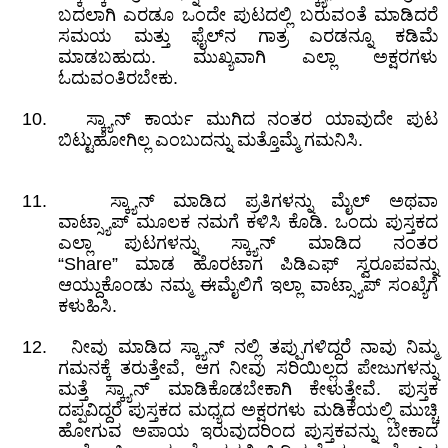
ಬದಲಾಗಿ ಎರಡೂ ಒಂದೇ ಪುಟದಲ್ಲಿ ಬರುವಂತೆ ಮಾಡಿದರೆ
ಸಮಯ ಮತ್ತು ಫೈಲ್
ನ ಗಾತ್ರ ಎರಡನ್ನೂ ಕಡಿಮೆ
ಮಾಡಬಹುದು
.
ಮುಖ್ಯವಾಗಿ ಎಲ್ಲಾ ಅಕ್ಷರಗಳು
ಓದುವಂತಿರಬೇಕು.
10.
ಸ್ಕ್ಯಾನ್
‌
ಕಾರ್ಯ ಮುಗಿದ ನಂತರ ಯಾವುದೇ ಪುಟ
ಬಿಟ್ಟುಹೋಗಿಲ್ಲ ಎಂಬುದನ್ನು ಮತ್ತೊಮ್ಮೆ ಗಮನಿಸಿ
.
11.
ಸ್ಕ್ಯಾನ್
‌
ಮಾಡಿದ ಪ್ರತಿಗಳನ್ನು ಮೈಲ್
‌
ಅಥವಾ
ವಾಟ್ಸ್ಯಾಪ್
‌
ಮೂಲಕ ನಮಗೆ ಕಳಿಸಿ ಕೊಡಿ
.
ಒಂದು ಪುಸ್ತಕದ
ಎಲ್ಲಾ ಪುಟಗಳನ್ನು ಸ್ಕ್ಯಾನ್‌ ಮಾಡಿದ ನಂತರ
“
Share”
ಮಾಡ ಹೊರಟಾಗ ಪಿಡಿಎಫ್ ಸ್ವರೂಪವನ್ನು
ಆಯ್ದುಕೊಂಡು ನಮ್ಮ ಈಮೈಲಿಗೆ ಇಲ್ಲಾ ವಾಟ್ಸ್ಯಾಪ್‌
ಸಂಖ್ಯೆ
ಗೆ
ಕಳುಹಿಸಿ.
12.
ನೀವು ಮಾಡಿದ ಸ್ಕ್ಯಾನ್‌ ನಲ್ಲಿ ತಪ್ಪುಗಳಿದ್ದರೆ ನಾವು ನಿಮ್ಮ
ಗಮನಕ್ಕೆ ತರುತ್ತೇವೆ
,
ಆಗ ನೀವು ಸರಿಯಿಲ್ಲದ ಪೇಜುಗಳನ್ನು
ಮತ್ತೆ ಸ್ಕ್ಯಾನ್‌ ಮಾಡಿಕೊಡಬೇಕಾಗಿ ಕೇಳುತ್ತೇವೆ. ಪುಸ್ತಕ
ದಪ್ಪವಿದ್ದರೆ ಪು
ಸ್ತ
ಕದ ಮಧ್ಯದ ಅಕ್ಷರಗಳು ಮಡಿಕೆಯಲ್ಲಿ ಮುಚ್ಚಿ
ಹೋಗುವ ಅಪಾಯ ಇರುವುದರಿಂದ ಪುಸ್ತಕವನ್ನು ಬೇಕಾದ