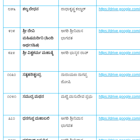
೮೫೬
ಶಲ್ಯ ಬೇಧನ
ರಾಧಾಕೃಷ್ಣ ಕಲ್ಚಾರ್‌
https://drive.google.c
೯೦೯
ಶ್ರೀ ದೇವಿ
ಅಗರಿ ಶ್ರೀನಿವಾಸ
https://drive.google.
ಮಹಿಷಮರ್ದಿನಿ (ಹಿಂದಿ
ಭಾಗವತ
ಅರ್ಥಸಹಿತ)
೯೩೪
ಶ್ರೀ ವಿಶ್ವಕರ್ಮ ಮಹಾತ್ಮೆ
ಅಗರಿ ಭಾಸ್ಕರ ರಾವ್
https://drive.google.
೧೦೩೦
ಸತ್ಯಹರಿಶ್ಚಂದ್ರ
ನಾರಾಯಣ ನಾಗಪ್ಪ
https://drive.google.
ಜೋಷಿ
೧೦೪೧
ಸಮುದ್ರ ಮಥನ
ಮಟ್ಟಿ ವಾಸುದೇವ ಪ್ರಭು
https://drive.google.
೩೭೦
ಧನಗುಪ್ತ ಮಹಾಬಲಿ
ಅಗರಿ ಶ್ರೀನಿವಾಸ
https://drive.google.
ಭಾಗವತ