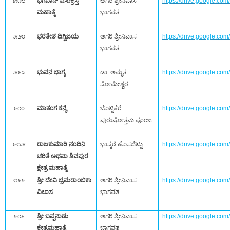
೫೧೮
ಭಗವಾನ್‌ ಏಸುಕ್ರಿಸ್ತ
ಅಗರಿ ಶ್ರೀನಿವಾಸ
https://drive.google.
ಮಹಾತ್ಮೆ
ಭಾಗವತ
೫೨೦
ಭರತೇಶ ದಿಗ್ವಿಜಯ
ಅಗರಿ ಶ್ರೀನಿವಾಸ
https://drive.google.c
ಭಾಗವತ
೫೬೩
ಭುವನ ಭಾಗ್ಯ
ಡಾ. ಅಮೃತ
https://drive.google.
ಸೋಮೇಶ್ವರ
೬೧೦
ಮಾತಂಗ ಕನ್ಯೆ
ಬೊಟ್ಟಿಕೆರೆ
https://drive.google.
ಪುರುಷೋತ್ತಮ ಪೂಂಜ
೬೮೫
ರಾಜಕುಮಾರಿ ನಂದಿನಿ
ಭಾಸ್ಕರ ಹೊಸಬೆಟ್ಟು
https://drive.google.
ಚರಿತೆ ಅಥವಾ ಶಿವಪುರ
ಕ್ಷೇತ್ರ ಮಹಾತ್ಮೆ
೮೯೯
ಶ್ರೀ ದೇವಿ ಭ್ರಮರಾಂಬಿಕಾ
ಅಗರಿ ಶ್ರೀನಿವಾಸ
https://drive.google.c
ವಿಲಾಸ
ಭಾಗವತ
೯೧೬
ಶ್ರೀ ಬಪ್ಪನಾಡು
ಅಗರಿ ಶ್ರೀನಿವಾಸ
https://drive.google.
ಕ್ಷೇತ್ರಮಹಾತ್ಮೆ
ಭಾಗವತ