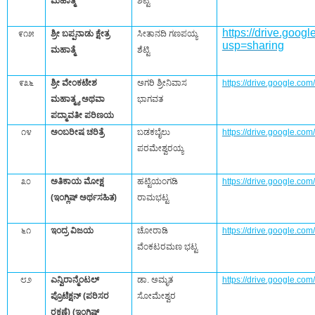
ಮಹಾತ್ಮೆ
ಶೆಟ್ಟಿ
https://drive.go
೯೧೫
ಶ್ರೀ ಬಪ್ಪನಾಡು ಕ್ಷೇತ್ರ
ಸೀತಾನದಿ ಗಣಪಯ್ಯ
usp=sharing
ಮಹಾತ್ಮೆ
ಶೆಟ್ಟಿ
೯೩೬
ಶ್ರೀ ವೇಂಕಟೇಶ
ಅಗರಿ ಶ್ರೀನಿವಾಸ
https://drive.google.
ಮಹಾತ್ಮ್ಯ ಅಥವಾ
ಭಾಗವತ
ಪದ್ಮಾವತೀ ಪರಿಣಯ
೧೪
ಅಂಬರೀಷ ಚರಿತ್ರೆ
ಬಡಕಬೈಲು
https://drive.google.c
ಪರಮೇಶ್ವರಯ್ಯ
೩೦
ಅತಿಕಾಯ ಮೋಕ್ಷ
ಹಟ್ಟಿಯಂಗಡಿ
https://drive.google.c
(ಇಂಗ್ಲಿಷ್‌ ಅರ್ಥಸಹಿತ)
ರಾಮಭಟ್ಟ
೬೧
ಇಂದ್ರ ವಿಜಯ
ಚೋರಾಡಿ
https://drive.google.
ವೆಂಕಟರಮಣ ಭಟ್ಟ
೮೨
ಎನ್ವಿರಾನ್ಮೆಂಟಲ್‌
ಡಾ. ಅಮೃತ
https://drive.google.
ಪ್ರೊಟೆಕ್ಷನ್‌ (ಪರಿಸರ
ಸೋಮೇಶ್ವರ
ರಕ್ಷಣೆ) (ಇಂಗ್ಲಿಷ್‌