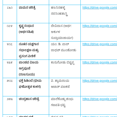
೭೬೧
ವಾಮನ ಚರಿತ್ರೆ
ಹಲಸಿನಹಳ್ಳಿ
https://drive.google.c
ನರಸಿಂಹಶಾಸ್ತ್ರಿ
೧೭೪
ಕೃಷ್ಣ ಸಂಧಾನ
ದೇವಿದಾಸ (ಅರ್ಥ:
https://drive.google.c
(ಅರ್ಥಸಹಿತ)
ಅರ್ಕುಳ
ಸುಬ್ರಾಯಾಚಾರ್ಯ)
೪೧೭
ನೂತನ ಯಕ್ಷಗಾನ
ಯಂ. ಡಿ. ಪಾಲ್‌
https://drive.google.
ಸಭಾಲಕ್ಷಣ ಮತ್ತು
ಜಾಧವ್‌ ಮುಂಡೋಡು
ಪ್ರಸಂಗ ಪೀಠಿಕೆ
೪೩೯
ಪಾಂಡವ ವಿಜಯ
ಕಾನುಗೋಡು ಬಿಷ್ಟಪ್ಪ
https://drive.google.c
ಅಗ್ರಪೂಜೆ
(ರಾಜಸೂಯ)
೫೧೭
ಭಕ್ತೆ ಹಿಡಿಂಬೆ (ಭೀಮ
ಪಿ. ಶ್ಯಾಮರಾಯ
https://drive.google.
ಘಟೋತ್ಕಚ ಕಾಳಗ)
ಆಚಾರ್‌ ಪಣಕಜೆ
೨೫೩
ಚಂದ್ರಹಾಸ ಚರಿತ್ರೆ
ಮಾಲೆಕೊಡ್ಲು ಶಂಭು
https://drive.google.
ಗಣಪತಿ ಭಟ್ಟ