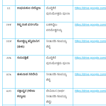
೭೭
ಉಭಯಕುಲ ಬಿಲ್ಲೋಜ
ಬೊಟ್ಟಿಕೆರೆ
https://drive.google.
ಪುರುಷೋತ್ತಮ ಪೂಂಜ
೧೪೯
ಕಿಟ್ಣ ರಾಜಿ ಪರ್ಸಂಗೊ
ಬಡಕಬೈಲು
https://drive.google.
ಪರಮೇಶ್ವರಯ್ಯ
೧೮೯
ಕೋಡ್ದಬ್ಬು ತನ್ನಿಮಾನಿಗ
ಸೀತಾನದಿ ಗಣಪಯ್ಯ
https://drive.google.c
(ತುಳು)
ಶೆಟ್ಟಿ
೨೨೬
ಗುರುದಕ್ಷಿಣೆ
ಬೊಟ್ಟಿಕೆರೆ
https://drive.google.
ಪುರುಷೋತ್ತಮ ಪೂಂಜ
೩೦೬
ತುಳುನಾಡ ಸಿರಿದೇವಿ
ಸೀತಾನದಿ ಗಣಪಯ್ಯ
https://drive.google.
ಶೆಟ್ಟಿ
೩೨೧
ದಕ್ಷಾಧ್ವರ (ಗಿರಿಜಾ
ದೇವಿದಾಸ (ಅರ್ಥ:
https://drive.google.co
ಕಲ್ಯಾಣ)
ಸೀತಾನದಿ ಗಣಪಯ್ಯ
ಶೆಟ್ಟಿ)