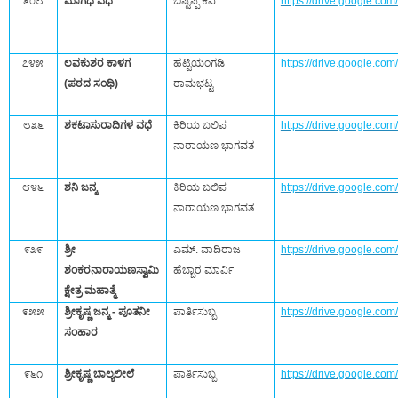
೬೦೮
ಮಾಗಧ ವಧೆ
ಬಿಷ್ಟಪ್ಪ ಕವಿ
https://drive.google.
೭೪೫
ಲವಕುಶರ ಕಾಳಗ
ಹಟ್ಟಿಯಂಗಡಿ
https://drive.google.c
(ಪಠದ ಸಂಧಿ)
ರಾಮಭಟ್ಟ
೮೩೬
ಶಕಟಾಸುರಾದಿಗಳ ವಧೆ
ಕಿರಿಯ ಬಲಿಪ
https://drive.google.
ನಾರಾಯಣ ಭಾಗವತ
೮೪೬
ಶನಿ ಜನ್ಮ
ಕಿರಿಯ ಬಲಿಪ
https://drive.google.
ನಾರಾಯಣ ಭಾಗವತ
೯೩೯
ಶ್ರೀ
ಎಮ್.‌ ವಾದಿರಾಜ
https://drive.google.c
ಶಂಕರನಾರಾಯಣಸ್ವಾಮಿ
ಹೆಬ್ಬಾರ ಮಾರ್ವಿ
ಕ್ಷೇತ್ರ ಮಹಾತ್ಮೆ
೯೫೫
ಶ್ರೀಕೃಷ್ಣ ಜನ್ಮ - ಪೂತನೀ
ಪಾರ್ತಿಸುಬ್ಬ
https://drive.google.c
ಸಂಹಾರ
೯೬೧
ಶ್ರೀಕೃಷ್ಣ ಬಾಲ್ಯಲೀಲೆ
ಪಾರ್ತಿಸುಬ್ಬ
https://drive.google.c