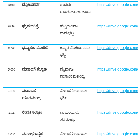
೩೫೩
ದ್ರೋಣಪರ್ವ
ಉಡುಪಿ
https://drive.google.
ರಾಜಗೋಪಾಲಾಚಾರ್ಯ
೩೮೩
ಧ್ರುವ ಚರಿತ್ರೆ
ಹಟ್ಟಿಯಂಗಡಿ
https://drive.google.c
ರಾಮಭಟ್ಟ
೫೨೬
ಭಸ್ಮಾಸುರ ಮೋಹಿನಿ
ಕನ್ಯಾನ ವೆಂಕಟರಮಣ
https://drive.google.
ಭಟ್ಟ
೫೮೦
ಮದಾಲಸೆ ಕಲ್ಯಾಣ
ಮೈರ್ಪಾಡಿ
https://drive.google.
ವೆಂಕಟರಮಣಯ್ಯ
೬೦೧
ಮಹಾಬಲಿ
ಸೇರಾಜೆ ಸೀತಾರಾಮ
https://drive.google.
ಯಾದವೇಂದ್ರ
ಭಟ್‌
೭೩೭
ರೇವತಿ ಕಲ್ಯಾಣ
ವಾಮಂಜೂರು
https://drive.google.
ಪರಮೇಶ್ವರ
೭೫೪
ವಸುಂಧರಾತ್ಮಜೆ
ಸೇರಾಜೆ ಸೀತಾರಾಮ
https://drive.google.