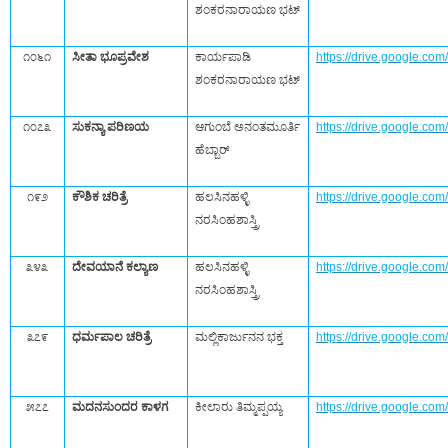
ಶಂಕರನಾರಾಯಣ ಭಟ್‌
೧೦೬೧
ಸೀತಾ ಭೂಪ್ರವೇಶ
ಕಾರ್ಯಪಾಡಿ
https://drive.google.
ಶಂಕರನಾರಾಯಣ ಭಟ್‌
೧೦೭೩
ಸುಕನ್ಯಾ ಪರಿಣಯ
ಆಗುಂಬೆ ಅನಂತಮೂರ್ತಿ
https://drive.google.c
ಹೆಬ್ಬಾರ್‌
೧೯೨
ಕೌಶಿಕ ಚರಿತ್ರೆ
ಹಲಸಿನಹಳ್ಳಿ
https://drive.google.c
ನರಸಿಂಹಶಾಸ್ತ್ರಿ
೩೪೩
ದೇವಯಾನೆ ಕಲ್ಯಾಣ
ಹಲಸಿನಹಳ್ಳಿ
https://drive.google.
ನರಸಿಂಹಶಾಸ್ತ್ರಿ
೩೭೯
ಧರ್ಮಪಾಲ ಚರಿತ್ರೆ
ಮಲ್ಲಿಕಾರ್ಜುನನ ಭಕ್ತ
https://drive.google.
೫೭೭
ಮದನಸುಂದರ ಕಾಳಗ
ಕೀಲಾರು ತಿಮ್ಮಪ್ಪಯ್ಯ
https://drive.google.c