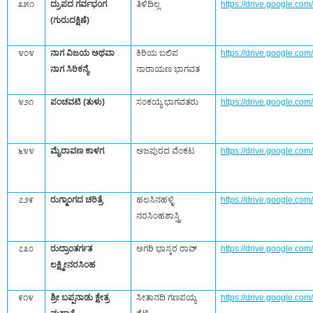
೩೫೧
ದ್ರುಪದ ಗರ್ವಭಂಗ
ತಿಳಿದಿಲ್ಲ
https://drive.google.
(ಗುರುದಕ್ಷಿಣೆ)
೪೦೪
ನಾಗ ವಿಜಯ ಅಥವಾ
ಕಿರಿಯ ಬಲಿಪ
https://drive.google.c
ನಾಗ ಸಿರಿಕನ್ಯೆ
ನಾರಾಯಣ ಭಾಗವತ
೪೨೧
ಪಂಚವಟಿ (ತುಳು)
ಸಂಕಯ್ಯ ಭಾಗವತರು
https://drive.google.
೬೪೪
ಮೈರಾವಣ ಕಾಳಗ
ಅಜಪುರದ ವೆಂಕಟ
https://drive.google.
೭೨೯
ರುಗ್ಮಾಂಗದ ಚರಿತ್ರೆ
ಹಲಸಿನಹಳ್ಳಿ
https://drive.google.
ನರಸಿಂಹಶಾಸ್ತ್ರಿ
೭೩೦
ರುದ್ರಾಂತರ್ಗತ
ಅಗರಿ ಭಾಸ್ಕರ ರಾವ್
https://drive.google.c
ಲಕ್ಷ್ಮೀನರಸಿಂಹ
೯೧೪
ಶ್ರೀ ಬಪ್ಪನಾಡು ಕ್ಷೇತ್ರ
ಸೀತಾನದಿ ಗಣಪಯ್ಯ
https://drive.google.c