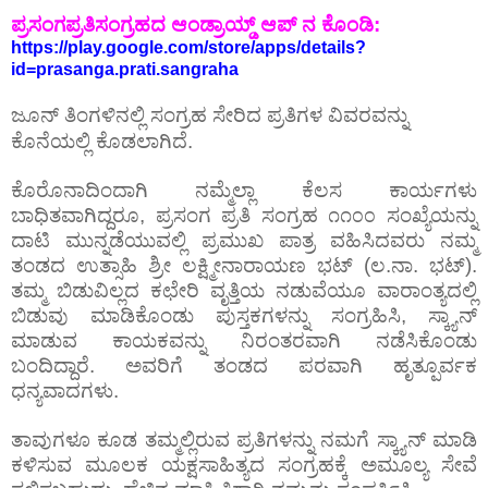
ಪ್ರಸಂಗಪ್ರತಿಸಂಗ್ರಹದ ಆಂಡ್ರಾಯ್ಡ್‌ ಆಪ್‌ ನ ಕೊಂಡಿ:
https://play.google.com/store/apps/details?
id=prasanga.prati.sangraha
ಜೂನ್‌ ತಿಂಗಳಿನಲ್ಲಿ ಸಂಗ್ರಹ ಸೇರಿದ ಪ್ರತಿಗಳ ವಿವರವನ್ನು
ಕೊನೆಯಲ್ಲಿ ಕೊಡಲಾಗಿದೆ.
ಕೊರೊನಾದಿಂದಾಗಿ ನಮ್ಮೆಲ್ಲಾ ಕೆಲಸ ಕಾರ್ಯಗಳು
ಬಾಧಿತವಾಗಿದ್ದರೂ, ಪ್ರಸಂಗ ಪ್ರತಿ ಸಂಗ್ರಹ ೧೧೦೦ ಸಂಖ್ಯೆಯನ್ನು
ದಾಟಿ ಮುನ್ನಡೆಯುವಲ್ಲಿ ಪ್ರಮುಖ ಪಾತ್ರ ವಹಿಸಿದವರು ನಮ್ಮ
ತಂಡದ ಉತ್ಸಾಹಿ ಶ್ರೀ ಲಕ್ಷ್ಮೀನಾರಾಯಣ ಭಟ್‌ (ಲ.ನಾ. ಭಟ್).‌
ತಮ್ಮ ಬಿಡುವಿಲ್ಲದ ಕಛೇರಿ ವೃತ್ತಿಯ ನಡುವೆಯೂ ವಾರಾಂತ್ಯದಲ್ಲಿ
ಬಿಡುವು ಮಾಡಿಕೊಂಡು ಪುಸ್ತಕಗಳನ್ನು ಸಂಗ್ರಹಿಸಿ, ಸ್ಕ್ಯಾನ್‌
ಮಾಡುವ ಕಾಯಕವನ್ನು ನಿರಂತರವಾಗಿ ನಡೆಸಿಕೊಂಡು
ಬಂದಿದ್ದಾರೆ. ಅವರಿಗೆ ತಂಡದ ಪರವಾಗಿ ಹೃತ್ಪೂರ್ವಕ
ಧನ್ಯವಾದಗಳು.
ತಾವುಗಳೂ ಕೂಡ ತಮ್ಮಲ್ಲಿರುವ ಪ್ರತಿಗಳನ್ನು ನಮಗೆ ಸ್ಕ್ಯಾನ್‌ ಮಾಡಿ
ಕಳಿಸುವ ಮೂಲಕ ಯಕ್ಷಸಾಹಿತ್ಯದ ಸಂಗ್ರಹಕ್ಕೆ ಅಮೂಲ್ಯ ಸೇವೆ