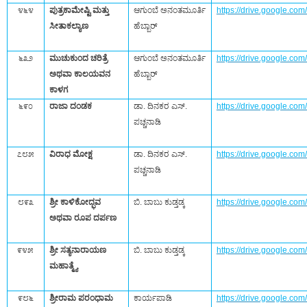
೪೬೪
ಪುತ್ರಕಾಮೇಷ್ಟಿ ಮತ್ತು
ಆಗುಂಬೆ ಅನಂತಮೂರ್ತಿ
https://drive.google.c
ಸೀತಾಕಲ್ಯಾಣ
ಹೆಬ್ಬಾರ್‌
೬೩೨
ಮುಚುಕುಂದ ಚರಿತ್ರೆ
ಆಗುಂಬೆ ಅನಂತಮೂರ್ತಿ
https://drive.google.c
ಅಥವಾ ಕಾಲಯವನ
ಹೆಬ್ಬಾರ್‌
ಕಾಳಗ
೬೯೦
ರಾಜಾ ದಂಡಕ
ಡಾ. ದಿನಕರ ಎಸ್.‌
https://drive.google.c
ಪಚ್ಚನಾಡಿ
೭೮೫
ವಿರಾಧ ಮೋಕ್ಷ
ಡಾ. ದಿನಕರ ಎಸ್.‌
https://drive.google.
ಪಚ್ಚನಾಡಿ
೮೯೩
ಶ್ರೀ ಕಾಳಿಕೋದ್ಭವ
ಬಿ. ಬಾಬು ಕುಡ್ತಡ್ಕ
https://drive.google.c
ಅಥವಾ ರೂಪ ದರ್ಪಣ
೯೪೫
ಶ್ರೀ ಸತ್ಯನಾರಾಯಣ
ಬಿ. ಬಾಬು ಕುಡ್ತಡ್ಕ
https://drive.google.
ಮಹಾತ್ಮ್ಯೆ
೯೮೬
ಶ್ರೀರಾಮ ಪರಂಧಾಮ
ಕಾರ್ಯಪಾಡಿ
https://drive.google.c