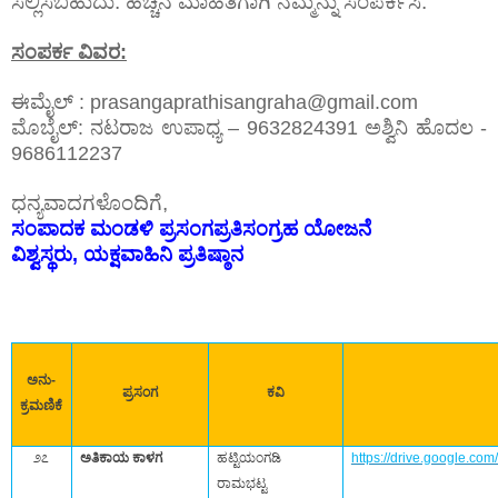
ಸಲ್ಲಿಸಬಹುದು. ಹೆಚ್ಚಿನ ಮಾಹಿತಿಗಾಗಿ ನಮ್ಮನ್ನು ಸಂಪರ್ಕಿಸಿ.
ಸಂಪರ್ಕ ವಿವರ
:
ಈಮೈಲ್
‌ : prasangaprathisangraha@gmail.com
ಮೊಬೈಲ್
:‌
ನಟರಾಜ ಉಪಾಧ್ಯ
– 9632824391
ಅಶ್ವಿನಿ ಹೊದಲ
-
9686112237
ಧನ್ಯವಾದಗಳೊಂದಿಗೆ,
ಸಂಪಾದಕ ಮಂಡಳಿ ಪ್ರಸಂಗಪ್ರತಿಸಂಗ್ರಹ ಯೋಜನೆ
ವಿಶ್ವಸ್ಥರು
,
ಯಕ್ಷವಾಹಿನಿ ಪ್ರತಿಷ್ಠಾನ
ಅನು-
ಪ್ರಸಂಗ
ಕವಿ
ಕ್ರಮಣಿಕೆ
೨೭
ಅತಿಕಾಯ ಕಾಳಗ
ಹಟ್ಟಿಯಂಗಡಿ
https://drive.google.c
ರಾಮಭಟ್ಟ