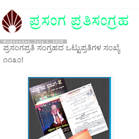
Wednesday, July 1, 2020
ಪ್ರಸಂಗಪ್ರತಿ ಸಂಗ್ರಹದ ಒಟ್ಟುಪ್ರತಿಗಳ ಸಂಖ್ಯೆ
೧೧೩೦!