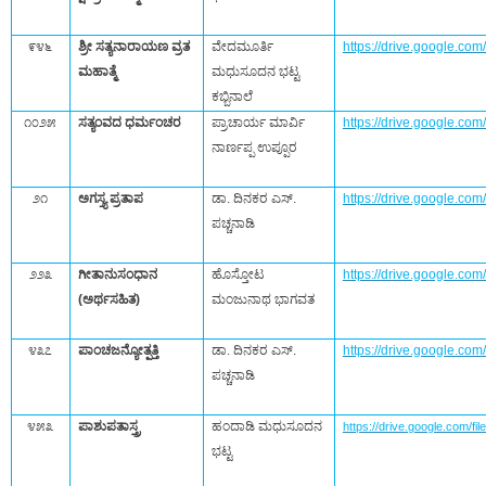
೯೪೬
ಶ್ರೀ ಸತ್ಯನಾರಾಯಣ ವ್ರತ
ವೇದಮೂರ್ತಿ
https://drive.google.
ಮಹಾತ್ಮೆ
ಮಧುಸೂದನ ಭಟ್ಟ
ಕಬ್ಬಿನಾಲೆ
೧೦೨೫
ಸತ್ಯಂವದ ಧರ್ಮಂಚರ
ಪ್ರಾಚಾರ್ಯ ಮಾರ್ವಿ
https://drive.google.c
ನಾರ್ಣಪ್ಪ ಉಪ್ಪೂರ
೨೧
ಅಗಸ್ತ್ಯ ಪ್ರತಾಪ
ಡಾ. ದಿನಕರ ಎಸ್.‌
https://drive.google.
ಪಚ್ಚನಾಡಿ
೨೨೩
ಗೀತಾನುಸಂಧಾನ
ಹೊಸ್ತೋಟ
https://drive.google.c
(ಅರ್ಥಸಹಿತ)
ಮಂಜುನಾಥ ಭಾಗವತ
೪೩೭
ಪಾಂಚಜನ್ಯೋತ್ಪತ್ತಿ
ಡಾ. ದಿನಕರ ಎಸ್.‌
https://drive.google
ಪಚ್ಚನಾಡಿ
೪೫೩
ಪಾಶುಪತಾಸ್ತ್ರ
ಹಂದಾಡಿ ಮಧುಸೂದನ
https://drive.google.co
ಭಟ್ಟ